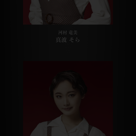
河村 竜美
真波 そら