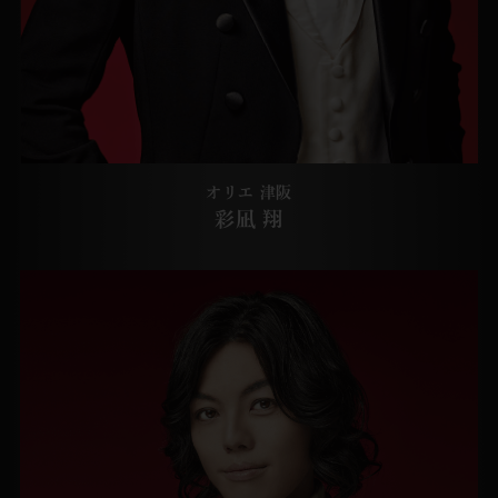
オリエ 津阪
彩凪 翔