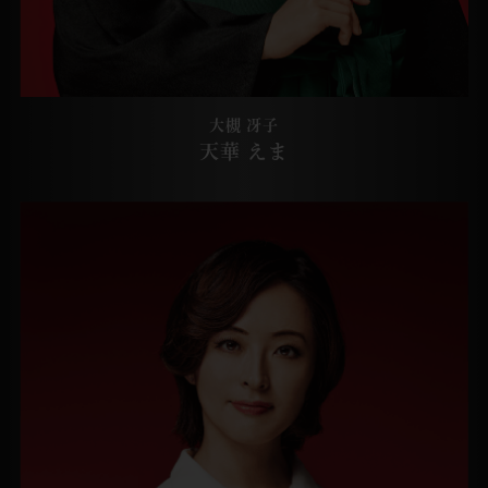
大槻 冴子
天華 えま