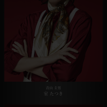
青山 圭男
室 たつき