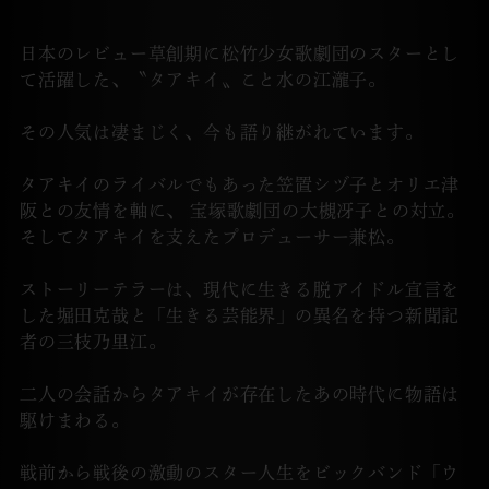
日本のレビュー草創期に松竹少女歌劇団のスターとし
て活躍した、〝タアキイ〟こと水の江瀧子。
その人気は凄まじく、今も語り継がれています。
タアキイのライバルでもあった笠置シヅ子とオリエ津
阪との友情を軸に、
宝塚歌劇団の大槻冴子との対立。
そしてタアキイを支えたプロデューサー兼松。
ストーリーテラーは、現代に生きる脱アイドル宣言を
した堀田克哉と
「生きる芸能界」の異名を持つ新聞記
者の三枝乃里江。
二人の会話からタアキイが存在したあの時代に物語は
駆けまわる。
戦前から戦後の激動のスター人生をビックバンド「ウ