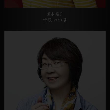
並木 路子
音咲 いつき