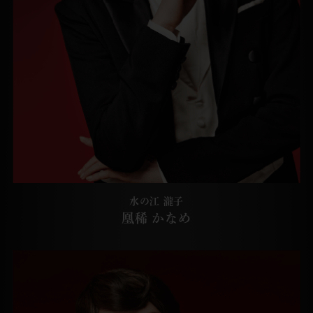
水の江 瀧子
凰稀 かなめ