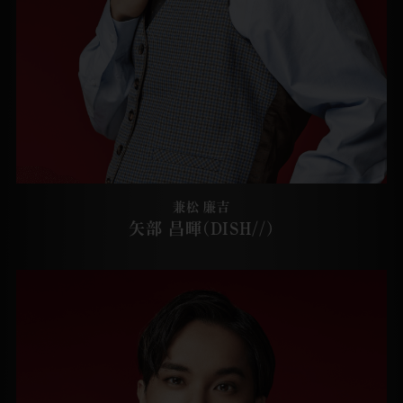
兼松 廉吉
矢部 昌暉(DISH//)