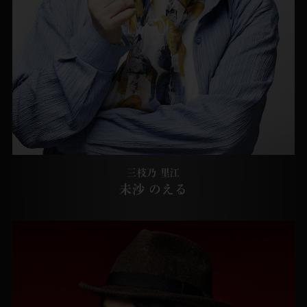
三枝乃 里江
未沙 のえる