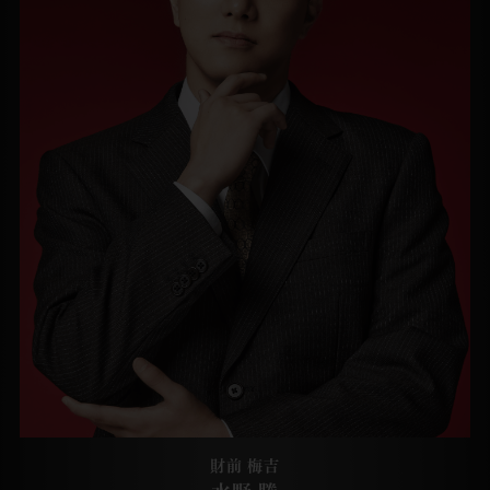
財前 梅吉