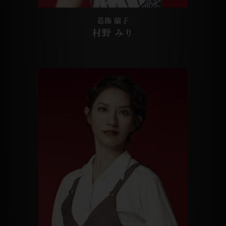
葛飾 蘭子
村野 みり