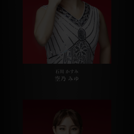
石川 かすみ
空乃 みゆ