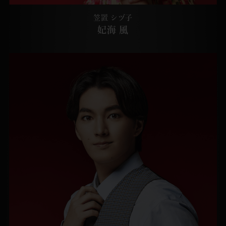
笠置 シヅ子
妃海 風