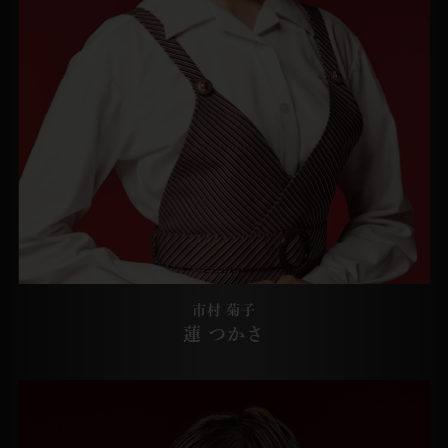
市村 菊子
蓮 つかさ